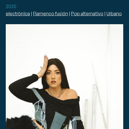
2025
electrònica
|
Flamenco fusión
|
Pop alternativo
|
Urbano