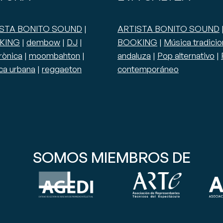
ISTA BONITO SOUND
|
ARTISTA BONITO SOUND
KING
|
dembow
|
DJ
|
BOOKING
|
Música tradicio
rònica
|
moombahton
|
andaluza
|
Pop alternativo
|
ca urbana
|
reggaeton
contemporáneo
SOMOS MIEMBROS DE