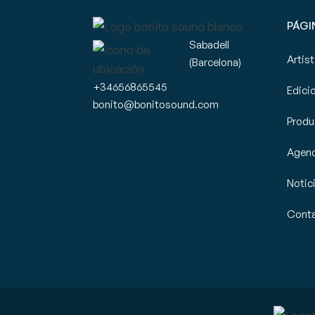
PÁGI
Sabadell
Artis
(Barcelona)
+34656865545
Edici
bonito@bonitosound.com
Produ
Agen
Notic
Cont