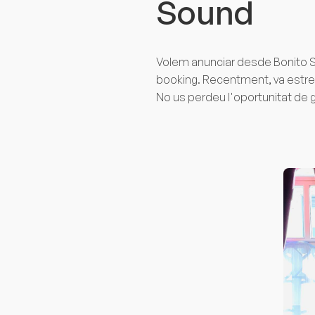
Sound
Volem anunciar desde Bonito S
booking. Recentment, va estren
No us perdeu l'oportunitat de g