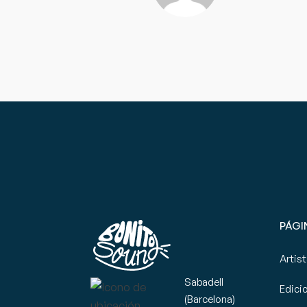
PÁGI
Artis
Sabadell
Edici
(Barcelona)