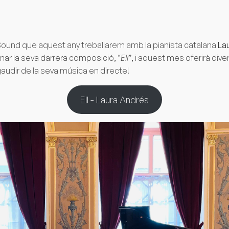
ound que aquest any treballarem amb la pianista catalana
La
ar la seva darrera composició, “
Ell
”, i aquest mes oferirà div
audir de la seva música en directe!
Ell - Laura Andrés