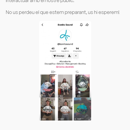
interactuar amb el nostre públic.
No us perdeu el que estem preparant, us hi esperem!