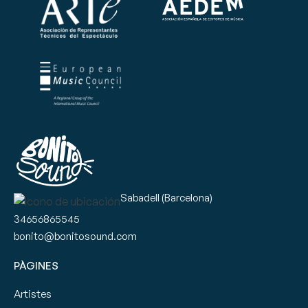
Sabadell (Barcelona)
34656865545
bonito@bonitosound.com
PÀGINES
Artistes