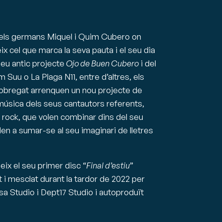
dels germans Miquel i Quim Cubero on
eix cel que marca la seva pauta i el seu dia
seu antic projecte
Ojo de Buen Cubero
i del
Suu o La Plaga N11, entre d’altres, els
obregat arrenquen un nou projecte de
 música dels seus cantautors referents,
l rock, que volen combinar dins del seu
en a sumar-se al seu imaginari de lletres
x el seu primer disc “
Final d’estiu
”
 i mesclat durant la tardor de 2022 per
a Studio i Dept17 Studio i autoproduït