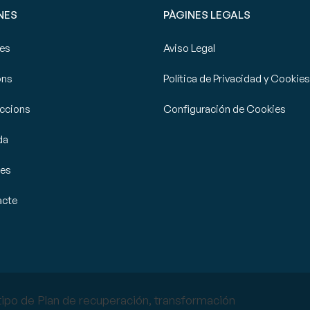
NES
PÀGINES LEGALS
tes
Aviso Legal
ons
Política de Privacidad y Cookies
ccions
Configuración de Cookies
da
ies
acte