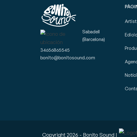
PÀGI
Artis
Sabadell
Edici
(Barcelona)
Produ
34656865545
bonito@bonitosound.com
Agen
Notíc
Cont
Copyright
2026
- Bonito Sound |