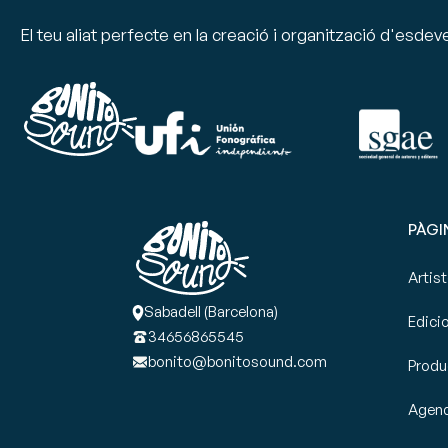
El teu aliat perfecte en la creació i organització d'esde
PÀGI
Artis
Sabadell (Barcelona)
Edici
34656865545
bonito@bonitosound.com
Produ
Agen