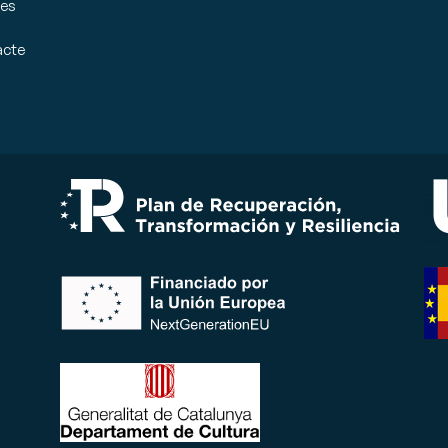
ies
acte