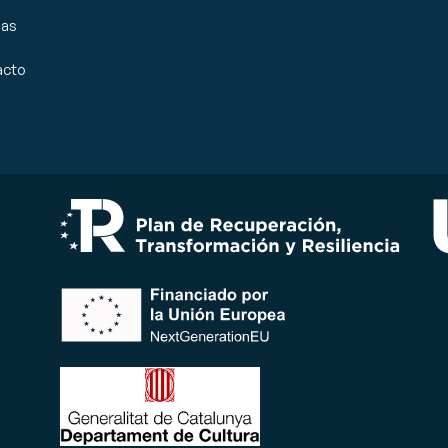
ias
acto