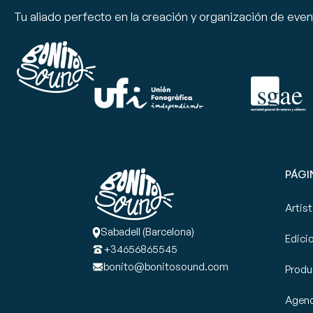
Tu aliado perfecto en la creación y organización de eve
PÁGI
Artis
Sabadell (Barcelona)
Edici
+34656865545
bonito@bonitosound.com
Produ
Agen