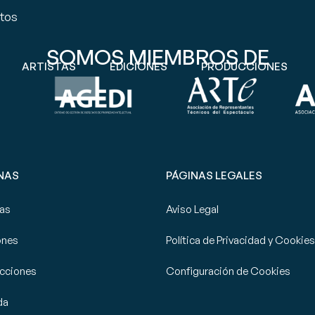
ntos
SOMOS MIEMBROS DE
ARTISTAS
EDICIONES
PRODUCCIONES
NAS
PÁGINAS LEGALES
tas
Aviso Legal
ones
Política de Privacidad y Cookies
cciones
Configuración de Cookies
da