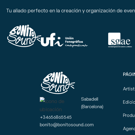
Tu aliado perfecto en la creación y organización de eve
PÁGI
Artis
Sabadell
Edici
(Barcelona)
Produ
+34656865545
bonito@bonitosound.com
Agen