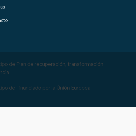
ias
acto